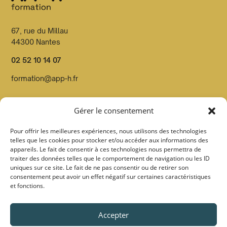
67, rue du Millau
44300 Nantes
02 52 10 14 07
formation@app-h.fr
Organisme de formation dont le n° de déclaration d’activité
Gérer le consentement
est enregistré en préfecture de Loire Atlantique sous le
n°52440814544
Pour offrir les meilleures expériences, nous utilisons des technologies
telles que les cookies pour stocker et/ou accéder aux informations des
Organisme Datadocké et certifié Qualiopi par Pronéo
appareils. Le fait de consentir à ces technologies nous permettra de
certification sous le
n° FOO27 au titre de la catégorie
traiter des données telles que le comportement de navigation ou les ID
action de formation
uniques sur ce site. Le fait de ne pas consentir ou de retirer son
consentement peut avoir un effet négatif sur certaines caractéristiques
et fonctions.
Suivez-nous :
Accepter