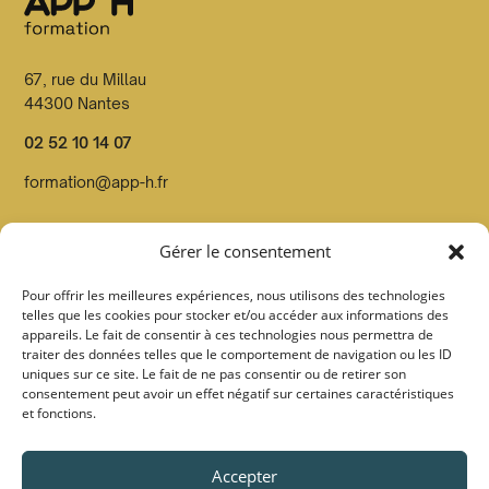
67, rue du Millau
44300 Nantes
02 52 10 14 07
formation@app-h.fr
Organisme de formation dont le n° de déclaration d’activité
Gérer le consentement
est enregistré en préfecture de Loire Atlantique sous le
n°52440814544
Pour offrir les meilleures expériences, nous utilisons des technologies
telles que les cookies pour stocker et/ou accéder aux informations des
Organisme Datadocké et certifié Qualiopi par Pronéo
appareils. Le fait de consentir à ces technologies nous permettra de
certification sous le
n° FOO27 au titre de la catégorie
traiter des données telles que le comportement de navigation ou les ID
action de formation
uniques sur ce site. Le fait de ne pas consentir ou de retirer son
consentement peut avoir un effet négatif sur certaines caractéristiques
et fonctions.
Suivez-nous :
Accepter