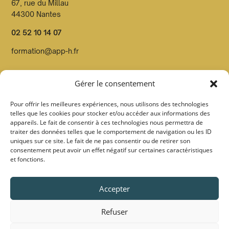
67, rue du Millau
44300 Nantes
02 52 10 14 07
formation@app-h.fr
Organisme de formation dont le n° de déclaration d’activité
Gérer le consentement
est enregistré en préfecture de Loire Atlantique sous le
n°52440814544
Pour offrir les meilleures expériences, nous utilisons des technologies
telles que les cookies pour stocker et/ou accéder aux informations des
Organisme Datadocké et certifié Qualiopi par Pronéo
appareils. Le fait de consentir à ces technologies nous permettra de
certification sous le
n° FOO27 au titre de la catégorie
traiter des données telles que le comportement de navigation ou les ID
uniques sur ce site. Le fait de ne pas consentir ou de retirer son
action de formation
consentement peut avoir un effet négatif sur certaines caractéristiques
et fonctions.
Suivez-nous :
Accepter
Refuser