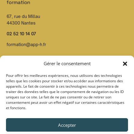
67, rue du Millau
44300 Nantes
02 52 10 14 07
formation@app-h.fr
Organisme de formation dont le n° de déclaration d’activité
Gérer le consentement
est enregistré en préfecture de Loire Atlantique sous le
n°52440814544
Pour offrir les meilleures expériences, nous utilisons des technologies
telles que les cookies pour stocker et/ou accéder aux informations des
Organisme Datadocké et certifié Qualiopi par Pronéo
appareils. Le fait de consentir à ces technologies nous permettra de
certification sous le
n° FOO27 au titre de la catégorie
traiter des données telles que le comportement de navigation ou les ID
uniques sur ce site. Le fait de ne pas consentir ou de retirer son
action de formation
consentement peut avoir un effet négatif sur certaines caractéristiques
et fonctions.
Suivez-nous :
Accepter