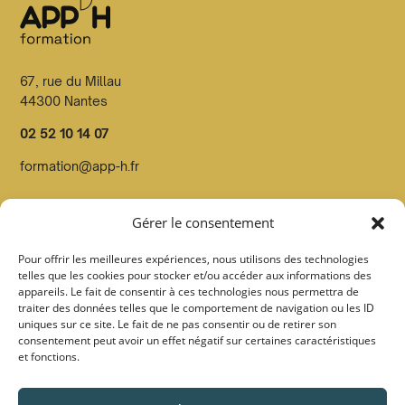
67, rue du Millau
44300 Nantes
02 52 10 14 07
formation@app-h.fr
Organisme de formation dont le n° de déclaration d’activité
Gérer le consentement
est enregistré en préfecture de Loire Atlantique sous le
n°52440814544
Pour offrir les meilleures expériences, nous utilisons des technologies
telles que les cookies pour stocker et/ou accéder aux informations des
Organisme Datadocké et certifié Qualiopi par Pronéo
appareils. Le fait de consentir à ces technologies nous permettra de
certification sous le
n° FOO27 au titre de la catégorie
traiter des données telles que le comportement de navigation ou les ID
uniques sur ce site. Le fait de ne pas consentir ou de retirer son
action de formation
consentement peut avoir un effet négatif sur certaines caractéristiques
et fonctions.
Suivez-nous :