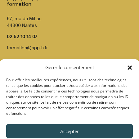
67, rue du Millau
44300 Nantes
02 52 10 14 07
formation@app-h.fr
Organisme de formation dont le n° de déclaration d’activité
Gérer le consentement
est enregistré en préfecture de Loire Atlantique sous le
n°52440814544
Pour offrir les meilleures expériences, nous utilisons des technologies
telles que les cookies pour stocker et/ou accéder aux informations des
Organisme Datadocké et certifié Qualiopi par Pronéo
appareils. Le fait de consentir à ces technologies nous permettra de
certification sous le
n° FOO27 au titre de la catégorie
traiter des données telles que le comportement de navigation ou les ID
uniques sur ce site. Le fait de ne pas consentir ou de retirer son
action de formation
consentement peut avoir un effet négatif sur certaines caractéristiques
et fonctions.
Suivez-nous :
Accepter